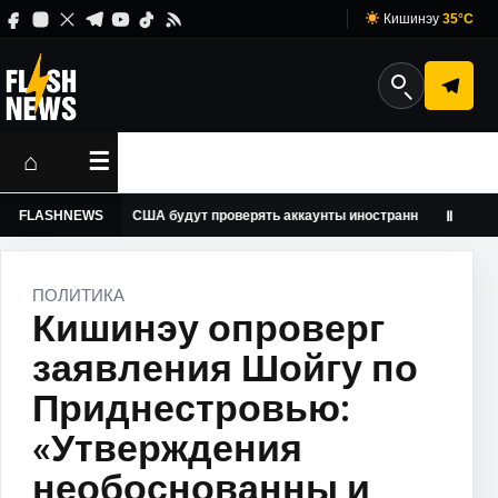
Кишинэу
35°C
⌂
☰
FLASHNEWS
США будут проверять аккаунты иностранных журналистов в 
Ⅱ
ПОЛИТИКА
Кишинэу опроверг
заявления Шойгу по
Приднестровью:
«Утверждения
необоснованны и