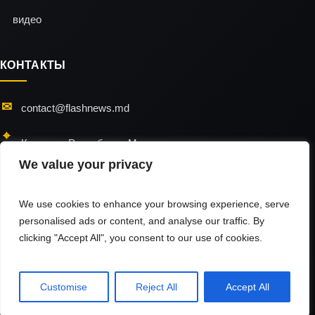
видео
КОНТАКТЫ
contact@flashnews.md
Кишинэу, Республика Молдова
We value your privacy
24/7 — мы всегда на связи
We use cookies to enhance your browsing experience, serve
personalised ads or content, and analyse our traffic. By
clicking "Accept All", you consent to our use of cookies.
flashnews © 2026 / All Rights Reserved
Использование материалов разрешено только при наличии активной
гиперссылки на источник.
Customise
Reject All
Accept All