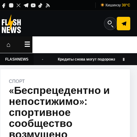
Кишинэу
30°C
⌂
☰
в интернет
FLASHNEWS
Кредиты снова могут подорожать: НБМ повысил б
Ⅱ
СПОРТ
«Беспрецедентно и
непостижимо»:
спортивное
сообщество
возмущено