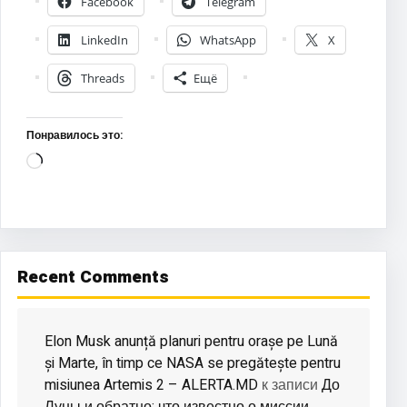
Facebook
Telegram
LinkedIn
WhatsApp
X
Threads
Ещё
Понравилось это:
Загрузка…
Recent Comments
Elon Musk anunță planuri pentru orașe pe Lună
și Marte, în timp ce NASA se pregătește pentru
misiunea Artemis 2 – ALERTA.MD
До
к записи
Луны и обратно: что известно о миссии