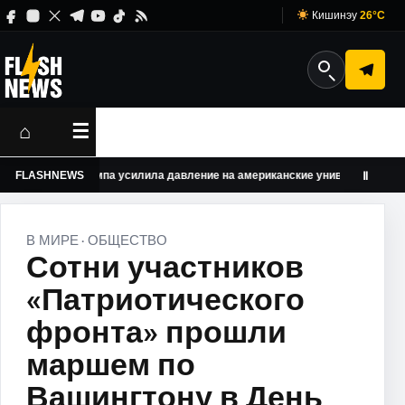
Кишинэу
26°C
⌂
☰
трация Трампа усилила давление на американские университеты
FLASHNEWS
Ⅱ
В МИРЕ
ОБЩЕСТВО
·
Сотни участников
«Патриотического
фронта» прошли
маршем по
Вашингтону в День