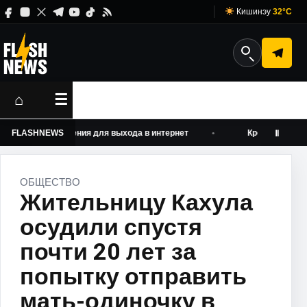
Кишинэу
32°C
⌂
☰
дить ограничения для выхода в интернет
FLASHNEWS
Кредиты снова мог
Ⅱ
ОБЩЕСТВО
Жительницу Кахула
осудили спустя
почти 20 лет за
попытку отправить
мать-одиночку в