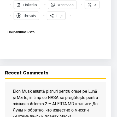
LinkedIn
WhatsApp
X
Threads
Ещё
Понравилось это:
Recent Comments
Elon Musk anunță planuri pentru orașe pe Lună
și Marte, în timp ce NASA se pregătește pentru
misiunea Artemis 2 – ALERTA.MD
До
к записи
Луны и обратно: что известно о миссии
«Артемида-2» и планах Маска