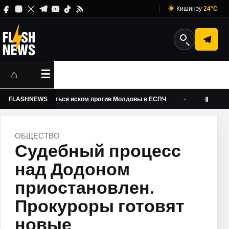
Кишинэу
24°C
⌂
☰
огут обернуться иском против Молдовы в ЕСПЧ
FLASHNEWS
Мелания Тр
Ⅱ
ОБЩЕСТВО
Судебный процесс
над Додоном
приостановлен.
Прокуроры готовят
новые