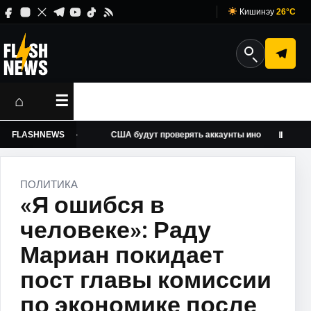
Кишинэу
26°C
⌂
☰
в войны
FLASHNEWS
США будут проверять аккаунты иностранных журнали
Ⅱ
ПОЛИТИКА
«Я ошибся в
человеке»: Раду
Мариан покидает
пост главы комиссии
по экономике после