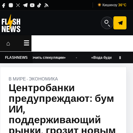
Кишинэу
36°C
⌂
☰
тобы «исключить спекуляции»
FLASHNEWS
«Вода будет!» Ион Чебан заве
Ⅱ
В МИРЕ
ЭКОНОМИКА
·
Центробанки
предупреждают: бум
ИИ,
поддерживающий
рынки, грозит новым