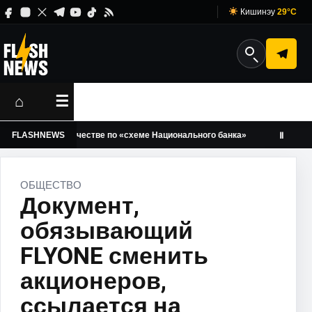
Кишинэу
29°C
⌂
☰
елу о мошенничестве по «схеме Национального банка»
FLASHNEWS
Юлия 
Ⅱ
ОБЩЕСТВО
Документ,
обязывающий
FLYONE сменить
акционеров,
ссылается на