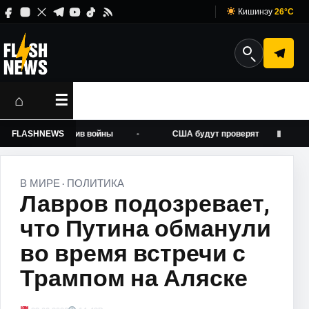
Кишинэу
26°C
⌂
☰
о голос против войны
FLASHNEWS
США будут проверять аккаунты иностр
Ⅱ
В МИРЕ
ПОЛИТИКА
·
Лавров подозревает,
что Путина обманули
во время встречи с
Трампом на Аляске