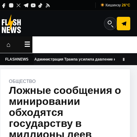
Кишинэу
26°C
⌂
☰
FLASHNEWS
Администрация Трампа усилила давление на американские 
Ⅱ
ОБЩЕСТВО
Ложные сообщения о
минировании
обходятся
государству в
миллионы леев