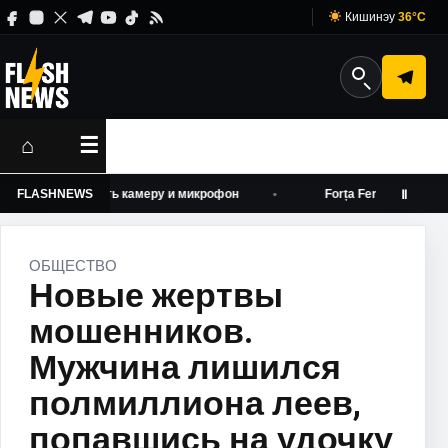
Кишинэу
36°C
⌂
☰
ленно включать камеру и микрофон
FLASHNEWS
Forța Fermierilor высту
Ⅱ
ОБЩЕСТВО
Новые жертвы
мошенников.
Мужчина лишился
полмиллиона леев,
попавшись на удочку