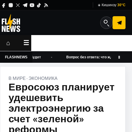
☀️ Кишинэу
30°C
⌂
☰
сентября не будет
FLASHNEWS
Вопрос без ответа: что ждет программу 
Ⅱ
В МИРЕ
ЭКОНОМИКА
·
Евросоюз планирует
удешевить
электроэнергию за
счет «зеленой»
реформы