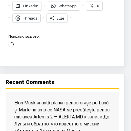
LinkedIn
WhatsApp
X
Threads
Ещё
Понравилось это:
Загрузка…
Recent Comments
Elon Musk anunță planuri pentru orașe pe Lună
și Marte, în timp ce NASA se pregătește pentru
misiunea Artemis 2 – ALERTA.MD
До
к записи
Луны и обратно: что известно о миссии
«Артемида-2» и планах Маска