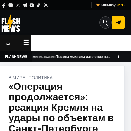
Кишинэу
26°C
⌂
☰
FLASHNEWS
Администрация Трампа усилила давление на американские уни
Ⅱ
В МИРЕ
ПОЛИТИКА
·
«Операция
продолжается»:
реакция Кремля на
удары по объектам в
Санкт-Петербурге